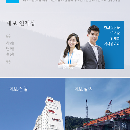
대보 인재상
대보정신
을
이어갈
인재
를
창의!
기다립니다
변화!
혁신!
대보건설
대보실업