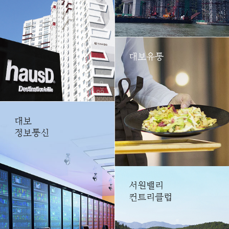
대보유통
대보
정보통신
서원밸리
컨트리클럽