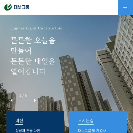
Engineering & Construction
튼튼한 오늘
을
만들어
든든한 내일
을
열어갑니다
2
/
6
비전
오시는길
정성과 혼을 다한
대보그룹 및 계열사